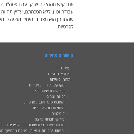
אם נקיש מההלכה שנקבעה בפסה"ד הזה 
עבודה וכו'), ללא הסכמתם, עדיין תהוו
שהמבחן הוא מצב בו היחיד מצפה כי מעשי
לפרטיות.
קישורים מהירים
עמוד הבית
פרופיל המשרד
תחומי פעילות
מקרקעין / דירות מגורים
בנקאות ופשיטת רגל
זכויות יוצרים
האזנות סתר והגנת פרטיות
מיסוי ארנונה עירונית
ליטיגציה
פירוקי חברות מרצון
סכסוכי שכנים / זכויות וחובות הדיירים בבי
ירושות, עזבונות, צוואות, יפוי כח מתמשך, מ