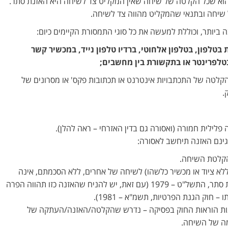
וא שכל הקלטה של שיחה שאין המקליט צד לשיחה היא האזנת סתר.
ל שיחה ובתנאי שהמקליט מהווה צד לשיחה.
 ביותר, וכוללת למעשה את כל סוגי התמסורת הקיימים כיום:
 בטלפון, בטלפון אלחוטי, ברדיו טלפון נייד, במכשיר קשר
טלפרינטר או בתקשורת בין מחשבים;
לטה של התכתבויות אינטרנט או תכתובות פקס' או מסרונים של
.
פלילית חמורה (ואסורה גם בדין האזרחי – ראה להלן).
ינם האזנה תיחשב לאסורה:
קלטת השיחה.
לא ציוד או מכשיר כלשהו) לשיחה של אחרים, ללא הסכמתם, אינה
מהווה האזנת סתר לפי חוק האזנת סתר, התשל"ט – 1979 (עם זאת, יש להניח שהאזנה כזו תהווה הפרה
 חוק הגנת הפרטיות, תשמ"א – 1981).
נות הוראות החוק בפסיקה – נדרש שהקלטה/האזנה/העתקה של
ה של השיחה.