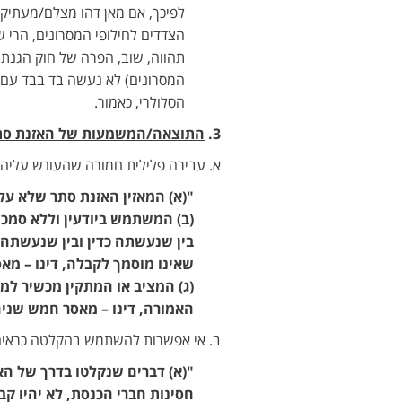
לפיכך, אם מאן דהו מצלם/מעתיק 
הצדדים לחילופי המסרונים, הרי ש
המסרונים) לא נעשה בד בבד עם מ
הסלולרי, כאמור.
3.
התוצאה/המשמעות של האזנת סת
א. עבירה פלילית חמורה שהעונש עליה עלול להגיע עד ל- 5 ש
"(א) המאזין האזנת סתר שלא על 
(ב) המשתמש ביודעין וללא סמכו
בין שנעשתה כדין ובין שנעשתה ש
שאינו מוסמך לקבלה, דינו – מא
(ג) המציב או המתקין מכשיר למ
האמורה, דינו – מאסר חמש שנים
ב. אי אפשרות להשתמש בהקלטה כראיה בהלי
חסינות חברי הכנסת, לא יהיו ק