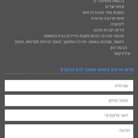
בנקאות ופשיטת רגל
זכויות יוצרים
האזנות סתר והגנת פרטיות
מיסוי ארנונה עירונית
ליטיגציה
פירוקי חברות מרצון
סכסוכי שכנים / זכויות וחובות הדיירים בבית המשותף
ירושות, עזבונות, צוואות, יפוי כח מתמשך, מסמך הנחיות מקדימות, מסמך
הבעת רצון
יצירת קשר
מלאו פרטים בטופס ואשיב לכם בהקדם
שם
מלא
מספר
טלפון
אימייל
הודעה