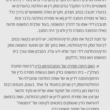
משפטיים גילו כי התקבל נגדם פסק דין או החלטה בהעדרם או
בהעדר תגובה בכתב מצדם. מקרים כאלה מתאפשרים בדרך כלל
בשל אי מסירת הזמנה לדיון (או אי מסירת החלטה בדבר זכות
תגובה) לידי אותו צד להליך המשפטי, בעוד שלבית המשפט מדווח
כאילו ההזמנה נמסרה כדין ולא כך היה המצב.
על מנת לבטל את פסק הדין/ההחלטה, יש להגיש בקשה בכתב
לביטול פסק הדין/החלטה, וזאת בתוך 30 יום ממועד המצאה פסק
הדין/ההחלטה לידי הצד שלא ידע עליו. המבחן אותו עורך בית
המשפט הוא כפול, כדלקמן:
א.
האם היתה מסירה של הזמנה/זימון כדין
("ביטוח מחובת
הצדק") – בית המשפט בודק האם נעשתה מסירה כדין של
הזימון/הזמנה לדיון או של אותה החלטה שהובילה אל
ההחלטה/פסק דין שניתן במעמד צד אחד. בעצם, פעמים רבות
נדרשת כאן בחינה של תפקוד אותו שליח או פקיד הדואר
שביצע את מסירת הזימון לדיון או למתן ההחלטה, וזאת בהתאם
להוראות הדין שעוסקים בתנאים לקיומה של "המצאה"
(מסירה) של מסמך משפטי כדין.