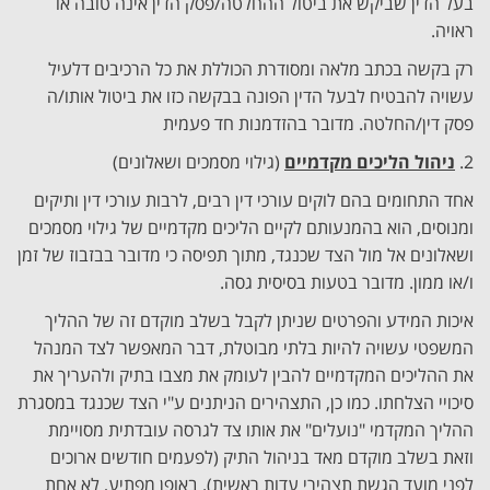
בעל הדין שביקש את ביטול ההחלטה/פסק הדין אינה טובה או
ראויה.
רק בקשה בכתב מלאה ומסודרת הכוללת את כל הרכיבים דלעיל
עשויה להבטיח לבעל הדין הפונה בבקשה כזו את ביטול אותו/ה
פסק דין/החלטה. מדובר בהזדמנות חד פעמית
2.
ניהול הליכים מקדמיים
(גילוי מסמכים ושאלונים)
אחד התחומים בהם לוקים עורכי דין רבים, לרבות עורכי דין ותיקים
ומנוסים, הוא בהמנעותם לקיים הליכים מקדמיים של גילוי מסמכים
ושאלונים אל מול הצד שכנגד, מתוך תפיסה כי מדובר בבזבוז של זמן
ו/או ממון. מדובר בטעות בסיסית גסה.
איכות המידע והפרטים שניתן לקבל בשלב מוקדם זה של ההליך
המשפטי עשויה להיות בלתי מבוטלת, דבר המאפשר לצד המנהל
את ההליכים המקדמיים להבין לעומק את מצבו בתיק ולהעריך את
סיכויי הצלחתו. כמו כן, התצהירים הניתנים ע"י הצד שכנגד במסגרת
ההליך המקדמי "נועלים" את אותו צד לגרסה עובדתית מסויימת
וזאת בשלב מוקדם מאד בניהול התיק (לפעמים חודשים ארוכים
לפני מועד הגשת תצהירי עדות ראשית). באופן מפתיע, לא אחת