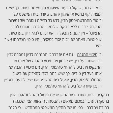
במקרה כזה, שיקול הדעת השיפוטי מצומצמם ביותר, כך שאם
ימצא ליקוי במסירת הזימון /הזמנה, יורה בית המשפט על
ביטול ההחלטה/פסק הדין, ללא כל בדיקה נוספת של נסיבות
המקרה, לרבות ללא בדיקה של סיכוי ההגנה כמפורט להלן.
הרציונל – אין למנוע מבעל דין את זכותו לנהל דיון בערכאות
שיפוטיות, מאחר שזו זכות יסוד בסיסית, יהיו סיכוי הצלחתו אשר
יהיו.
ב.
סיכויי ההגנה
– גם אם יתברר כי ההזמנה לדיון נמסרה כדין
לידי אותו בעל דין, יש לבחון את סיכויי ההגנה של אותו צד
המבקש את ביטול ההחלטה/פסק הדין. אם סיכויי ההגנה של
אותו בעל דין טובים, כך שיש בהם בכדי להצדיק את ביטול
ההחלטה/פסק הדין, יפעיל בית המשפט את שיקול דעתו בעניין
וייתכן שיורה על ביטול ההחלטה/פסק הדין.
במקרים רבים, מתנה בית המשפט את ביטול ההחלטה/פס' הדין
בהפקדת ערבון בסכום מתאים (להבטחת הוצאות הצד שכנגד)
במידה ויתברר – בסיומו של ההליך המשפטי המתחדש – כי הגנת