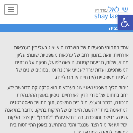
תפריט
פתח סרגל נגישות
ליטיגציה
אחד מתחומי הפעילות של משרדנו הוא יצוג בעלי דין בערכאות
אזרחיות, וזאת במגוון רחב של ערכאות משפטיות שונות: עליון,
מחוזי, שלום, תביעות קטנות, הוצאה לפועל, מפקח על הבתים
המשותפים, ועדות ערר לענייני ארנונה וכו', בסוגים שונים של
הליכים משפטיים (אזרחיים או מנהליים).
ניהול הליך משפטי ו/או ייצוג בערכאות הוא פרקטיקה הדורשת ידע
רחב בתחום של סדרי הדין האזרחיים וניסיון באופן ההתנהלות
הנכונה, בכתב ובע"פ, מול בית המשפט, תוך התווית האסטרטגיה
המתאימה ביותר להשגת היעדים של הלקוח בתיקו. מדובר במלאכה
עדינה, רגישה ומורכבת, בה נדרש עוה"ד "לתמרן" בין צרכי הלקוח
ויכולותיו אל מול הצד שכנגד והכל בהתחשב באופן התייחסות בית
המשפט למקרה המובא בפניו.