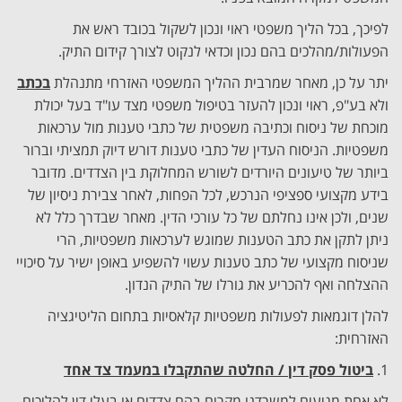
לפיכך, בכל הליך משפטי ראוי ונכון לשקול בכובד ראש את
הפעולות/מהלכים בהם נכון וכדאי לנקוט לצורך קידום התיק.
יתר על כן, מאחר שמרבית ההליך המשפטי האזרחי מתנהלת
בכתב
ולא בע"פ, ראוי ונכון להעזר בטיפול משפטי מצד עו"ד בעל יכולת
מוכחת של ניסוח וכתיבה משפטית של כתבי טענות מול ערכאות
משפטיות. הניסוח העדין של כתבי טענות דורש דיוק תמציתי וברור
ביותר של טיעונים היורדים לשורש המחלוקת בין הצדדים. מדובר
בידע מקצועי ספציפי הנרכש, לכל הפחות, לאחר צבירת ניסיון של
שנים, ולכן אינו נחלתם של כל עורכי הדין. מאחר שבדרך כלל לא
ניתן לתקן את כתב הטענות שמוגש לערכאות משפטיות, הרי
שניסוח מקצועי של כתב טענות עשוי להשפיע באופן ישיר על סיכויי
ההצלחה ואף להכריע את גורלו של התיק הנדון.
להלן דוגמאות לפעולות משפטיות קלאסיות בתחום הליטיגציה
האזרחית:
1.
ביטול פסק דין / החלטה שהתקבלו במעמד צד אחד
לא אחת מגיעים למשרדנו מקרים בהם צדדים או בעלי דין להליכים